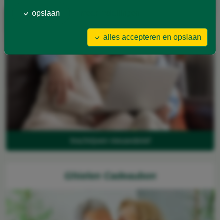
opslaan
meer instellingen
alles accepteren en opslaan
Inschrijven nieuwsbrief
Ghielen Cadeaubon