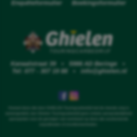
Enquêteformulier
Boekingsformulier
Kanaalstraat 39 • 5986 AD Beringe •
Tel: 077 - 307 19 88
•
info@ghielen.nl
Hoewel deze site door GHIELEN Touringcarbedrijf met de meeste zorg is
samengesteld, kan Ghielen Touringcarbedrijf geen enkele aansprakelijkheid
aanvaarden voor de gevolgen van eventueel op deze site voorkomende
onjuistheden of onvolkomenheden.