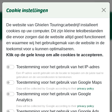
Ga direct naar de hoofdinhoud van deze pagina.
Cookie instellingen
De website van Ghielen Touringcarbedrijf installeert
cookies op uw computer. Dit zijn kleine tekstbestanden
die ervoor zorgen dat de website altijd goed functioneert
en waarmee wij het gebruikgemak van de website in de
Vakantiereizen
Dagtochten
toekomst voor u kunnen optimaliseren.
Klik op de gele knop om alle cookies te accepteren.
Groepsarrangementen
Evenementen
Toestemming voor het gebruik van het IP-adres
Bus huren
Schoolvervoer
Fietsvakanties
Een IP-adres wordt gebruikt om de locatie te bepalen om de juiste taal te
gebruiken en de verzendkosten te berekenen.
Toestemming voor het gebruik van Google Maps
Data will be collected by Google according to their
privacy policy
.
Toestemming voor het gebruik van Google
Analytics
Data will be collected by Google according to their
privacy policy
.
Toestemming voor het gebruik van Google Ads