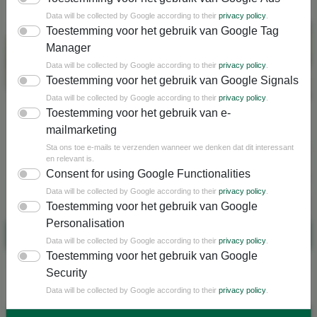
Belevenissen gasten
Data will be collected by Google according to their
privacy policy
.
Toestemming voor het gebruik van Google Tag
Manager
Data will be collected by Google according to their
privacy policy
.
Toestemming voor het gebruik van Google Signals
Data will be collected by Google according to their
privacy policy
.
Toestemming voor het gebruik van e-
mailmarketing
Sta ons toe e-mails te verzenden wanneer we denken dat dit interessant
en relevant is.
Consent for using Google Functionalities
Data will be collected by Google according to their
privacy policy
.
Toestemming voor het gebruik van Google
Personalisation
Lees vakantieverhalen
Data will be collected by Google according to their
privacy policy
.
Toestemming voor het gebruik van Google
Security
Nieuwsbrief
Data will be collected by Google according to their
privacy policy
.