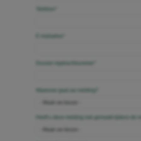
verplicht
Telefoon
*
verplicht
E-mailadres
*
verplicht
Dossier-/opdrachtnummer
*
Waarover gaat uw melding?
Heeft u deze melding ook gemaakt tijdens de r