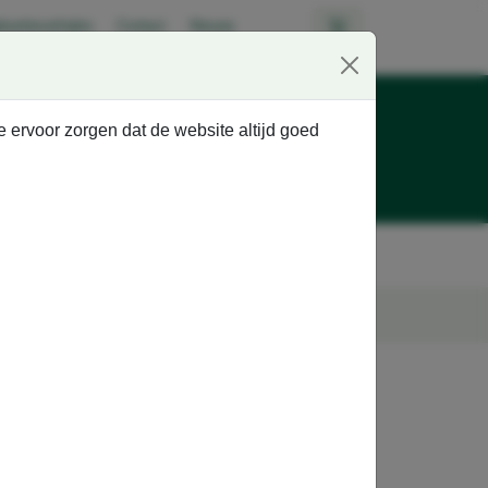
kantieverhalen
Contact
Nieuws
Beoordeling
e ervoor zorgen dat de website altijd goed
9,0
Ghielen brochures
Schoolvervoer
Fietsvakanties
r dan 100 jaar de mooiste reizen