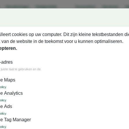
Verzekeringen
Veelgestelde
Keurmerken
Vacatures
Va
vragen
lleert cookies op uw computer. Dit zijn kleine tekstbestanden di
 van de website in de toekomst voor u kunnen optimaliseren.
epteren.
-adres
roepsarrangementen
Evenementen
Bus huren
juiste taal te gebruiken en de
le Maps
igen regio
Luxe comfortclass bussen
SGR Garantie­
Al mee
olicy
.
e Analytics
olicy
.
le Ads
olicy
.
le Tag Manager
tocht of opdracht probleemloos te laten verlopen. Toch
olicy
.