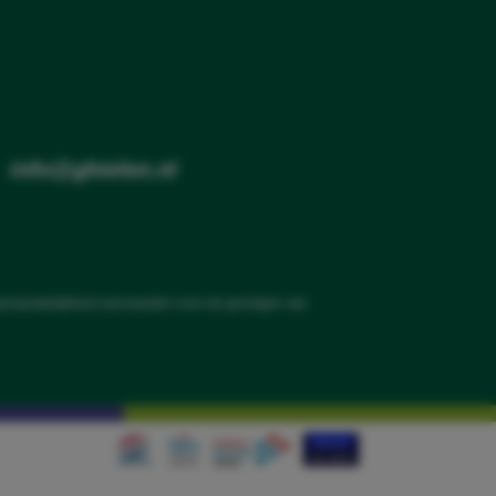
•
info@ghielen.nl
aansprakelijkheid aanvaarden voor de gevolgen van