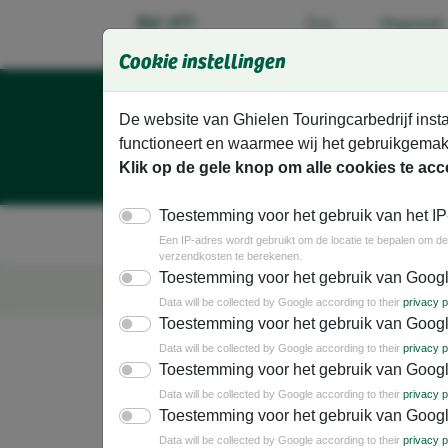
Ga direct naar de hoofdinhoud van deze pagina.
Bel: 077-
Over
Wagenpark
ons
3071988
Cookie instellingen
De website van Ghielen Touringcarbedrijf insta
functioneert en waarmee wij het gebruikgemak
Klik op de gele knop om alle cookies te acc
Toestemming voor het gebruik van het IP
Vakantiereizen
Dagtochten
G
Een IP-adres wordt gebruikt om de locatie te bepalen om de 
verzendkosten te berekenen.
Toestemming voor het gebruik van Goog
Busreizen met mensen uit e
Data will be collected by Google according to their
privacy p
Toestemming voor het gebruik van Googl
Data will be collected by Google according to their
privacy p
Toestemming voor het gebruik van Goog
Meldingsformulier
Data will be collected by Google according to their
privacy p
Toestemming voor het gebruik van Goog
Wij doen ons uiterste best om uw vakantie, dag
Data will be collected by Google according to their
privacy p