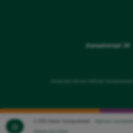
Kanaalstraat 3
Hoewel deze site door GHIELEN Touringcarbedrijf 
© 2025 Ghielen Touringcarbedrijf
Algemene voorwaarde
Website door Artline