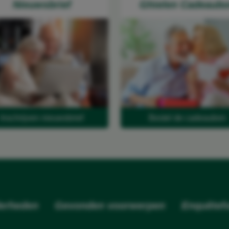
Nieuwsbrief
Ghielen Cadeaub
Inschrijven nieuwsbrief
Bestel de cadeaubon
erheden
Gevonden voorwerpen
Enquêtefo