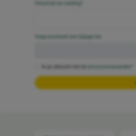
verplicht
Omschrijf uw melding
*
Voeg eventueel een bijlage toe
v
Ik ga akkoord met de
privacyvoorwaarden
*