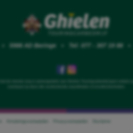
9 • 5986 AD Beringe •
Tel: 077 - 307 19 88
met de meeste zorg is samengesteld, kan Ghielen Touringcarbedrijf geen enkele 
eventueel op deze site voorkomende onjuistheden of onvolkomenheden.
n
Annuleringsvoorwaarden
Privacyvoorwaarden
Disclaimer