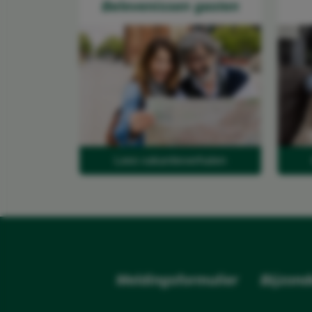
Belevenissen gasten
Lees vakantieverhalen
Meldingsformulier
Bijzond