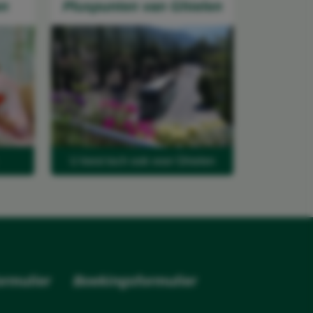
on
Pluspunten van Ghielen
U kiest toch ook voor Ghielen
rmulier
Boekingsformulier