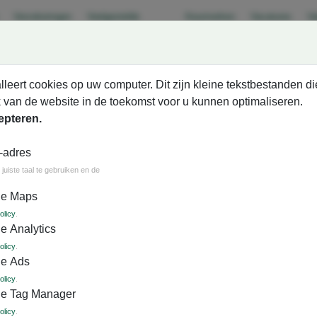
Verzekeringen
Veelgestelde
Keurmerken
Vacatures
Va
vragen
lleert cookies op uw computer. Dit zijn kleine tekstbestanden di
 van de website in de toekomst voor u kunnen optimaliseren.
epteren.
-adres
roepsarrangementen
Evenementen
Bus huren
juiste taal te gebruiken en de
le Maps
igen regio
Luxe comfortclass bussen
SGR Garantie­
Al mee
olicy
.
e Analytics
olicy
.
le Ads
olicy
.
le Tag Manager
olicy
.