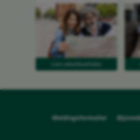
Lees vakantieverhalen
Meldingsformulier
Bijzond