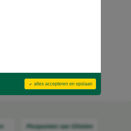
alles accepteren en opslaan
on
Pluspunten van Ghielen