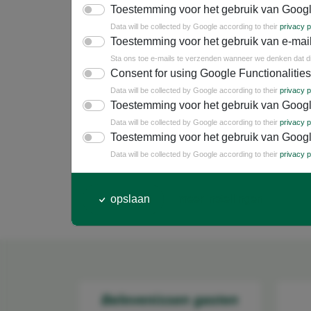
Toestemming voor het gebruik van Googl
verplicht
Uw naam
*
Data will be collected by Google according to their
privacy p
Toestemming voor het gebruik van e-mai
Sta ons toe e-mails te verzenden wanneer we denken dat dit 
Consent for using Google Functionalities
verplicht
Uw e-mailadres
*
Data will be collected by Google according to their
privacy p
Toestemming voor het gebruik van Googl
Data will be collected by Google according to their
privacy p
v
Ik ga akkoord met de
Privacyvoorwaarden
*
Toestemming voor het gebruik van Googl
Data will be collected by Google according to their
privacy p
opslaan
meer instellingen
Belevenissen gasten