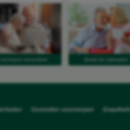
Inschrijven nieuwsbrief
Bestel de cadeaubon
erheden
Gevonden voorwerpen
Enquêtefo