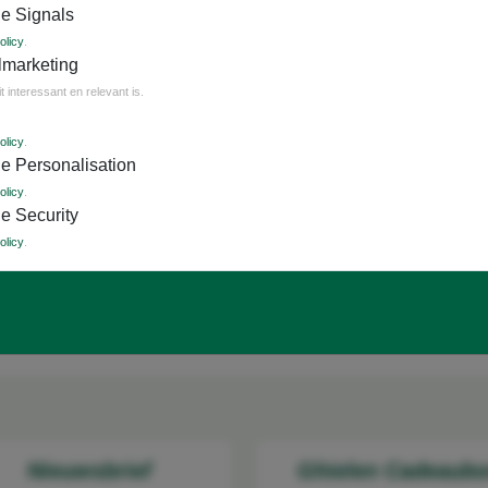
e Signals
olicy
.
lmarketing
interessant en relevant is.
olicy
.
e Personalisation
olicy
.
erplicht
e Security
olicy
.
verzenden
Nieuwsbrief
Ghielen Cadeaub