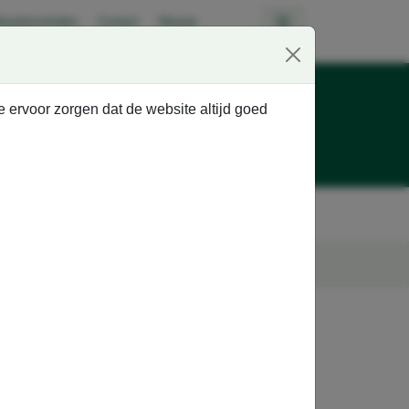
kantieverhalen
Contact
Nieuws
Beoordeling
e ervoor zorgen dat de website altijd goed
9,0
Ghielen brochures
Schoolvervoer
Fietsvakanties
r dan 100 jaar de mooiste reizen