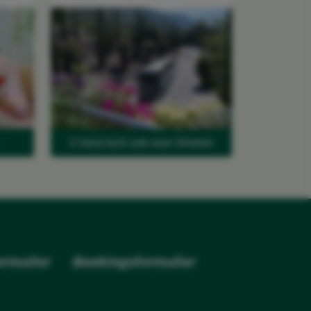
U kiest toch ook voor Ghielen
rmulier
Boekingsformulier