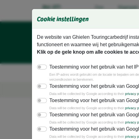
Ga direct naar de hoofdinhoud van deze pagina.
Bel: 077-
Over
Wagenpark
ons
3071988
Cookie instellingen
De website van Ghielen Touringcarbedrijf insta
functioneert en waarmee wij het gebruikgemak
Klik op de gele knop om alle cookies te acc
Toestemming voor het gebruik van het IP
Vakantiereizen
Dagtochten
G
Een IP-adres wordt gebruikt om de locatie te bepalen om de 
verzendkosten te berekenen.
Toestemming voor het gebruik van Goog
Busreizen met mensen uit e
Data will be collected by Google according to their
privacy p
Toestemming voor het gebruik van Googl
Data will be collected by Google according to their
privacy p
Toestemming voor het gebruik van Goog
5f7989f2
598e679f
e25f53f2
5adf3693
a43f7c61
fc938a52
67549a98
Data will be collected by Google according to their
privacy p
Aanmelden nieuwsbrief
Toestemming voor het gebruik van Goog
Data will be collected by Google according to their
privacy p