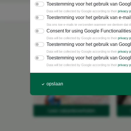
Toestemming voor het gebruik van Googl
Data will be collected by Google according to their
privacy p
Toestemming voor het gebruik van e-mai
Sta ons toe e-mails te verzenden wanneer we denken dat dit 
Consent for using Google Functionalities
Data will be collected by Google according to their
privacy p
Toestemming voor het gebruik van Googl
Belevenissen gasten
Data will be collected by Google according to their
privacy p
Toestemming voor het gebruik van Googl
Data will be collected by Google according to their
privacy p
opslaan
meer instellingen
Lees vakantieverhalen