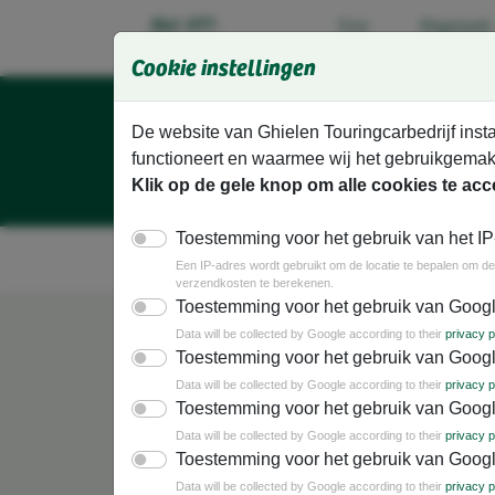
Ga direct naar de hoofdinhoud van deze pagina.
Bel: 077-
Over
Wagenpark
ons
3071988
Cookie instellingen
De website van Ghielen Touringcarbedrijf insta
functioneert en waarmee wij het gebruikgemak
Klik op de gele knop om alle cookies te acc
Toestemming voor het gebruik van het IP
Vakantiereizen
Dagtochten
G
Een IP-adres wordt gebruikt om de locatie te bepalen om de 
verzendkosten te berekenen.
Vroegboekkorting
Toestemming voor het gebruik van Goog
U krijgt een korting van € 10,- per persoon per reisdag, op
Data will be collected by Google according to their
privacy p
Toestemming voor het gebruik van Googl
Let op: bij het maken van de boeking op onze website, wor
Data will be collected by Google according to their
privacy p
Bekijk al onze vakantiereizen
Toestemming voor het gebruik van Goog
Data will be collected by Google according to their
privacy p
Toestemming voor het gebruik van Goog
Busreizen met mensen uit e
Data will be collected by Google according to their
privacy p