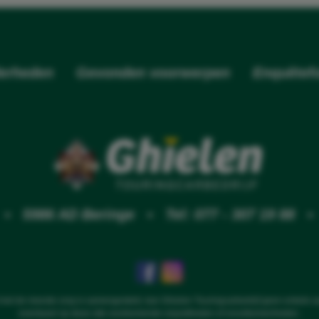
erheden
Gevonden voorwerpen
Enquêtefo
9 • 5986 AD Beringe •
Tel: 077 - 307 19 88
met de meeste zorg is samengesteld, kan Ghielen Touringcarbedrijf geen enkele 
eventueel op deze site voorkomende onjuistheden of onvolkomenheden.