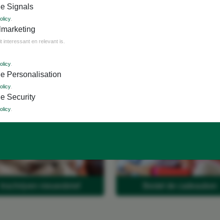
e Signals
olicy
.
lmarketing
interessant en relevant is.
olicy
.
e Personalisation
Nieuwsbrief
Ghielen Cadeaub
olicy
.
e Security
olicy
.
Inschrijven nieuwsbrief
Bestel de cadeaubon