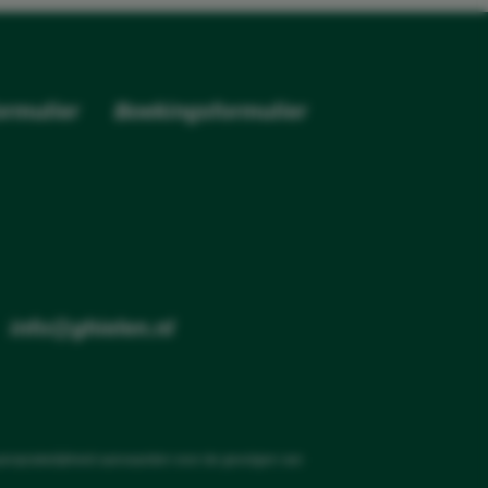
rmulier
Boekingsformulier
•
info@ghielen.nl
aansprakelijkheid aanvaarden voor de gevolgen van