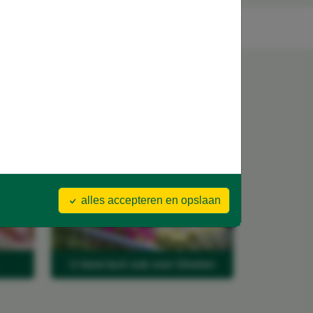
on
Pluspunten van Ghielen
alles accepteren en opslaan
U kiest toch ook voor Ghielen