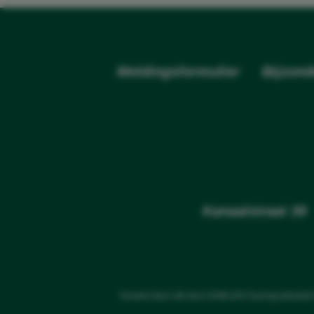
Meldingsformulier
Bijzond
Kanaalstraat 3
Hoewel deze site door GHIELEN Touringcarbedrijf 