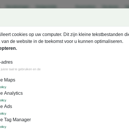
Verzekeringen
Veelgestelde
Keurmerken
Vacatures
Va
vragen
lleert cookies op uw computer. Dit zijn kleine tekstbestanden di
 van de website in de toekomst voor u kunnen optimaliseren.
epteren.
-adres
roepsarrangementen
Evenementen
Bus huren
juiste taal te gebruiken en de
le Maps
 alle reizen uit de brochure "vakantiereizen 2025", indien u boekt vóór 20 janu
olicy
.
e Analytics
dt deze korting niet automatisch in mindering gebracht. Op de uiteindelijke fa
olicy
.
le Ads
olicy
.
le Tag Manager
igen regio
Luxe comfortclass bussen
SGR Garantie­
Al mee
olicy
.